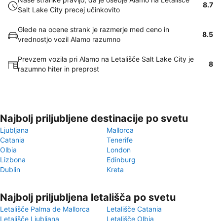
8.7
Salt Lake City precej učinkovito
Glede na ocene strank je razmerje med ceno in
8.5
vrednostjo vozil Alamo razumno
Prevzem vozila pri Alamo na Letališče Salt Lake City je
8
razumno hiter in preprost
Najbolj priljubljene destinacije po svetu
Ljubljana
Mallorca
Catania
Tenerife
Olbia
London
Lizbona
Edinburg
Dublin
Kreta
Najbolj priljubljena letališča po svetu
Letališče Palma de Mallorca
Letališče Catania
Letališče Ljubljana
Letališče Olbia