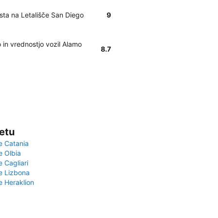
ista na Letališče San Diego
9
in vrednostjo vozil Alamo
8.7
vetu
e Catania
e Olbia
e Cagliari
če Lizbona
e Heraklion