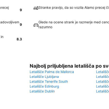
precej
Stranke pravijo, da so vozila Alamo precej č
9
zadovoljivem
Glede na ocene strank je razmerje med ceno 
9
razumno
 in
8.3
Najbolj priljubljena letališča po s
Letališče Palma de Mallorca
Letališč
Letališče Ljubljana
Letališč
Letališče Tenerife South
Letališč
Letališče Edinburg
Letališ
Letališče Dublin
Letališč