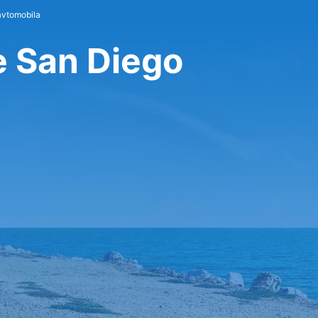
avtomobila
e San Diego