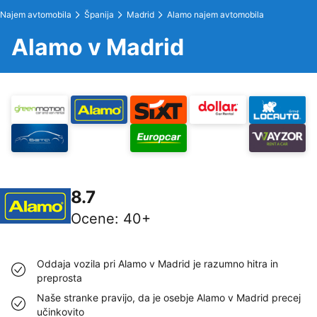
Najem avtomobila
Španija
Madrid
Alamo najem avtomobila
Alamo v Madrid
8.7
Ocene
:
40+
Oddaja vozila pri Alamo v Madrid je razumno hitra in
preprosta
Naše stranke pravijo, da je osebje Alamo v Madrid precej
učinkovito