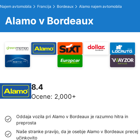
Najem avtomobila
Francija
Bordeaux
Alamo najem avtomobila
Alamo v Bordeaux
8.4
Ocene
:
2,000+
Oddaja vozila pri Alamo v Bordeaux je razumno hitra in
preprosta
Naše stranke pravijo, da je osebje Alamo v Bordeaux precej
učinkovito