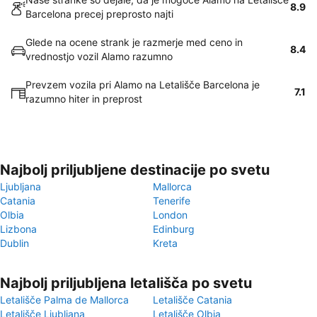
8.9
Barcelona precej preprosto najti
Glede na ocene strank je razmerje med ceno in
8.4
vrednostjo vozil Alamo razumno
Prevzem vozila pri Alamo na Letališče Barcelona je
7.1
razumno hiter in preprost
Najbolj priljubljene destinacije po svetu
Ljubljana
Mallorca
Catania
Tenerife
Olbia
London
Lizbona
Edinburg
Dublin
Kreta
Najbolj priljubljena letališča po svetu
Letališče Palma de Mallorca
Letališče Catania
Letališče Ljubljana
Letališče Olbia