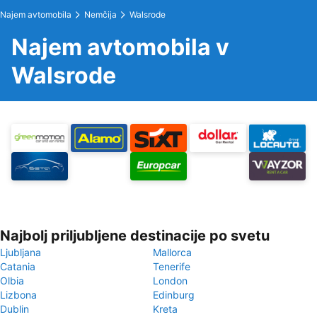
Najem avtomobila
Nemčija
Walsrode
Najem avtomobila v
Walsrode
Najbolj priljubljene destinacije po svetu
Ljubljana
Mallorca
Catania
Tenerife
Olbia
London
Lizbona
Edinburg
Dublin
Kreta