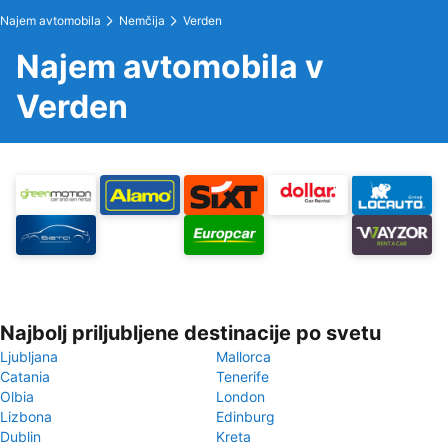
Najem avtomobila
Nemčija
Verden
Najem avtomobila v
Verden
Najbolj priljubljene destinacije po svetu
Ljubljana
Mallorca
Catania
Tenerife
Olbia
London
Lizbona
Edinburg
Dublin
Kreta