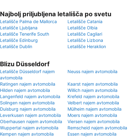
Najbolj priljubljena letališča po svetu
Letališče Palma de Mallorca
Letališče Catania
Letališče Ljubljana
Letališče Olbia
Letališče Tenerife South
Letališče Cagliari
Letališče Edinburg
Letališče Lizbona
Letališče Dublin
Letališče Heraklion
Blizu Düsseldorf
Letališče Düsseldorf najem
Neuss najem avtomobila
avtomobila
Ratingen najem avtomobila
Kaarst najem avtomobila
Hilden najem avtomobila
Willich najem avtomobila
Langenfeld najem avtomobila
Krefeld najem avtomobila
Solingen najem avtomobila
Velbert najem avtomobila
Duisburg najem avtomobila
Mülheim najem avtomobila
Leverkusen najem avtomobila
Moers najem avtomobila
Oberhausen najem avtomobila
Viersen najem avtomobila
Wuppertal najem avtomobila
Remscheid najem avtomobila
Kempen najem avtomobila
Essen najem avtomobila