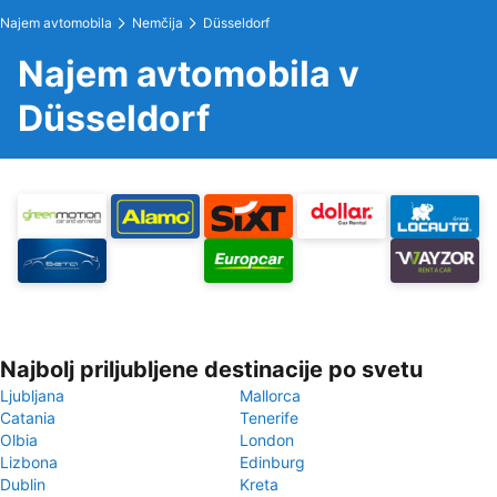
Najem avtomobila
Nemčija
Düsseldorf
Najem avtomobila v
Düsseldorf
Najbolj priljubljene destinacije po svetu
Ljubljana
Mallorca
Catania
Tenerife
Olbia
London
Lizbona
Edinburg
Dublin
Kreta