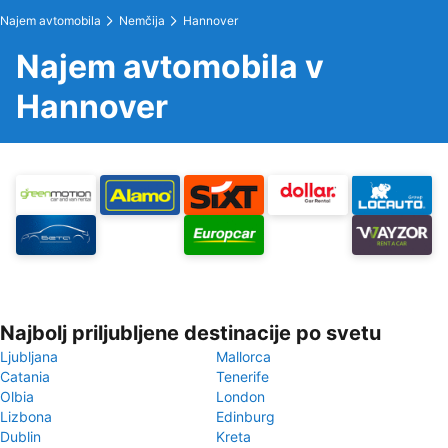
Najem avtomobila
Nemčija
Hannover
Najem avtomobila v
Hannover
Najbolj priljubljene destinacije po svetu
Ljubljana
Mallorca
Catania
Tenerife
Olbia
London
Lizbona
Edinburg
Dublin
Kreta