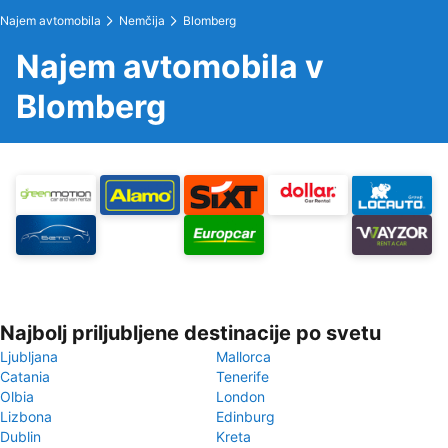
Najem avtomobila
Nemčija
Blomberg
Najem avtomobila v
Blomberg
Najbolj priljubljene destinacije po svetu
Ljubljana
Mallorca
Catania
Tenerife
Olbia
London
Lizbona
Edinburg
Dublin
Kreta