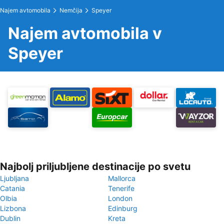
Najem avtomobila
Nemčija
Speyer
Najem avtomobila v
Speyer
Najbolj priljubljene destinacije po svetu
Ljubljana
Mallorca
Catania
Tenerife
Olbia
London
Lizbona
Edinburg
Dublin
Kreta