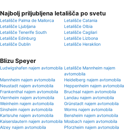
Najbolj priljubljena letališča po svetu
Letališče Palma de Mallorca
Letališče Catania
Letališče Ljubljana
Letališče Olbia
Letališče Tenerife South
Letališče Cagliari
Letališče Edinburg
Letališče Lizbona
Letališče Dublin
Letališče Heraklion
Blizu Speyer
Ludwigshafen najem avtomobila
Letališče Mannheim najem
avtomobila
Mannheim najem avtomobila
Heidelberg najem avtomobila
Neustadt najem avtomobila
Heppenheim najem avtomobila
Frankenthal najem avtomobila
Bruchsal najem avtomobila
Viernheim najem avtomobila
Landau najem avtomobila
Weinheim najem avtomobila
Grünstadt najem avtomobila
Sinsheim najem avtomobila
Worms najem avtomobila
Karlsruhe najem avtomobila
Bensheim najem avtomobila
Kaiserslautern najem avtomobila
Mosbach najem avtomobila
Alzey najem avtomobila
Pforzheim najem avtomobila