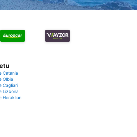
vetu
e Catania
e Olbia
e Cagliari
če Lizbona
e Heraklion