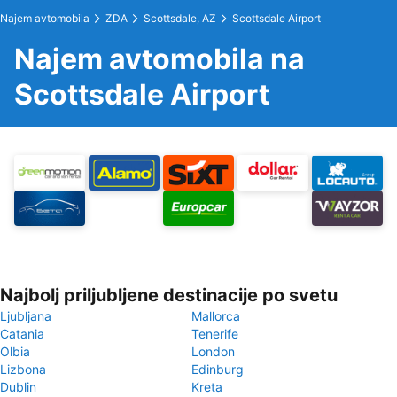
Najem avtomobila
ZDA
Scottsdale, AZ
Scottsdale Airport
Najem avtomobila na
Scottsdale Airport
Najbolj priljubljene destinacije po svetu
Ljubljana
Mallorca
Catania
Tenerife
Olbia
London
Lizbona
Edinburg
Dublin
Kreta