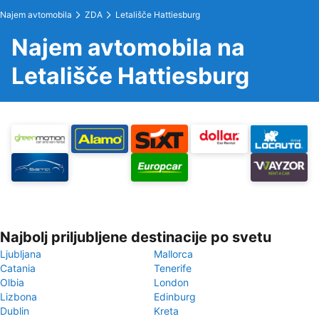
Najem avtomobila
ZDA
Letališče Hattiesburg
Najem avtomobila na
Letališče Hattiesburg
Najbolj priljubljene destinacije po svetu
Ljubljana
Mallorca
Catania
Tenerife
Olbia
London
Lizbona
Edinburg
Dublin
Kreta