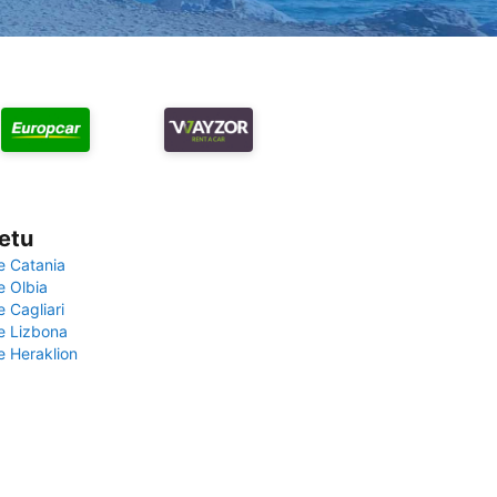
vetu
e Catania
e Olbia
e Cagliari
če Lizbona
e Heraklion