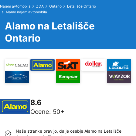
Najem avtomobila
ZDA
Ontario
Letališče Ontario
Alamo najem avtomobila
Alamo na Letališče
Ontario
8.6
Ocene
:
50+
Naše stranke pravijo, da je osebje Alamo na Letališče