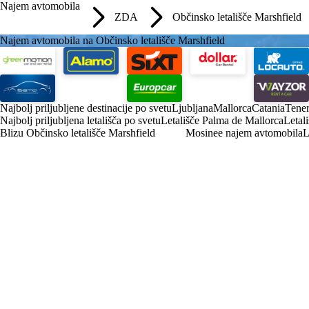
Najem avtomobila
ZDA
Občinsko letališče Marshfield
Najem avtomobila na Občinsko letališče Marshfield
Najbolj priljubljene destinacije po svetu
Ljubljana
Mallorca
Catania
Tener
Najbolj priljubljena letališča po svetu
Letališče Palma de Mallorca
Letal
Blizu Občinsko letališče Marshfield
Mosinee najem avtomobila
L