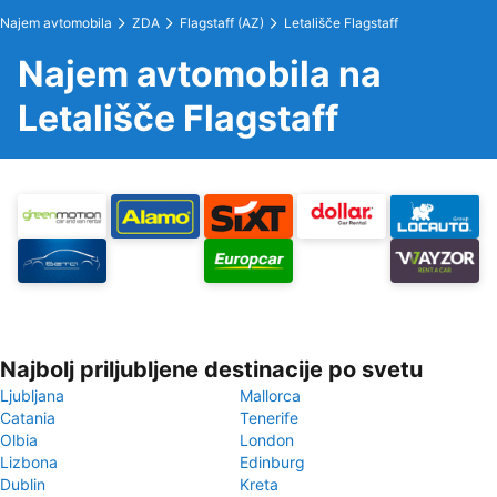
Najem avtomobila
ZDA
Flagstaff (AZ)
Letališče Flagstaff
Najem avtomobila na
Letališče Flagstaff
Najbolj priljubljene destinacije po svetu
Ljubljana
Mallorca
Catania
Tenerife
Olbia
London
Lizbona
Edinburg
Dublin
Kreta