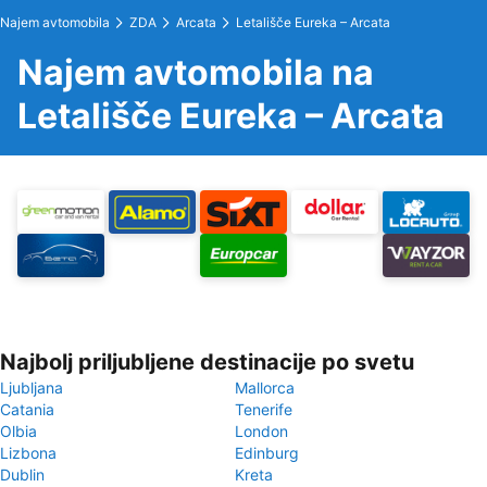
Najem avtomobila
ZDA
Arcata
Letališče Eureka – Arcata
Najem avtomobila na
Letališče Eureka – Arcata
Najbolj priljubljene destinacije po svetu
Ljubljana
Mallorca
Catania
Tenerife
Olbia
London
Lizbona
Edinburg
Dublin
Kreta