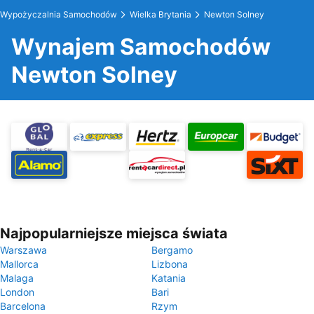
Wypożyczalnia Samochodów
Wielka Brytania
Newton Solney
Wynajem Samochodów
Newton Solney
Najpopularniejsze miejsca świata
Warszawa
Bergamo
Mallorca
Lizbona
Malaga
Katania
London
Bari
Barcelona
Rzym