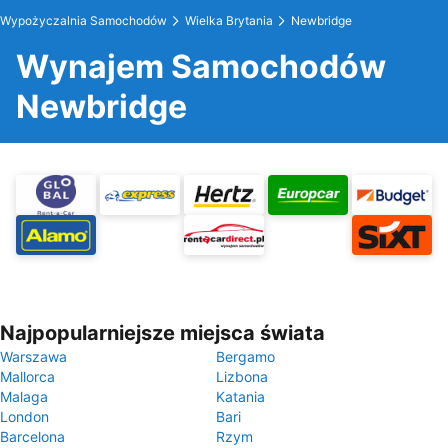
Wypożyczalnia Samochodów
Wielka Brytania
Newbridge
Wynajem Samochodów
Newbridge
Najpopularniejsze miejsca świata
Warszawa
Bergamo
Mallorca
Lizbona
Malaga
Katania
London
Bari
Barcelona
Rzym