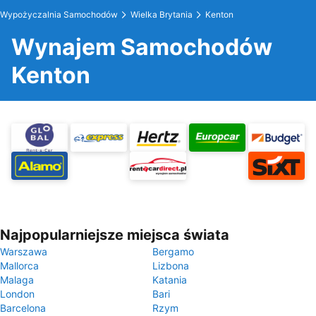
Wypożyczalnia Samochodów
Wielka Brytania
Kenton
Wynajem Samochodów
Kenton
Najpopularniejsze miejsca świata
Warszawa
Bergamo
Mallorca
Lizbona
Malaga
Katania
London
Bari
Barcelona
Rzym