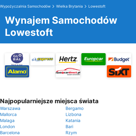
Wypożyczalnia Samochodów
Wielka Brytania
Lowestoft
Wynajem Samochodów
Lowestoft
Najpopularniejsze miejsca świata
Warszawa
Bergamo
Mallorca
Lizbona
Malaga
Katania
London
Bari
Barcelona
Rzym