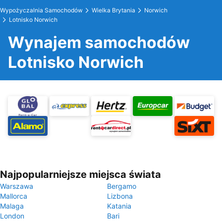
Wypożyczalnia Samochodów
Wielka Brytania
Norwich
Lotnisko Norwich
Wynajem samochodów
Lotnisko Norwich
Najpopularniejsze miejsca świata
Warszawa
Bergamo
Mallorca
Lizbona
Malaga
Katania
London
Bari