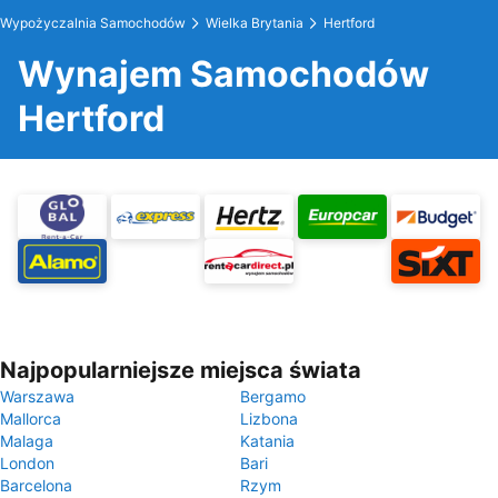
Wypożyczalnia Samochodów
Wielka Brytania
Hertford
Wynajem Samochodów
Hertford
Najpopularniejsze miejsca świata
Warszawa
Bergamo
Mallorca
Lizbona
Malaga
Katania
London
Bari
Barcelona
Rzym