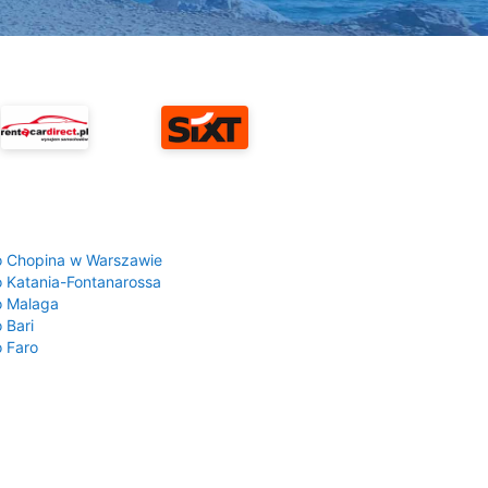
a
o Chopina w Warszawie
o Katania-Fontanarossa
o Malaga
 Bari
o Faro