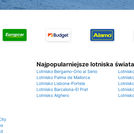
Najpopularniejsze lotniska świat
Lotnisko Bergamo-Orio al Serio
Lotnisk
Lotnisko Palma de Mallorca
Lotnisk
Lotnisko Lisbona-Portela
Lotnisk
Lotnisko Barcelona-El Prat
Lotnisko
Lotnisko Alghero
Lotnisk
ity
es
ad