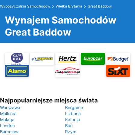
Wypożyczalnia Samochodów
Wielka Brytania
Great Baddow
Wynajem Samochodów
Great Baddow
Najpopularniejsze miejsca świata
Warszawa
Bergamo
Mallorca
Lizbona
Malaga
Katania
London
Bari
Barcelona
Rzym