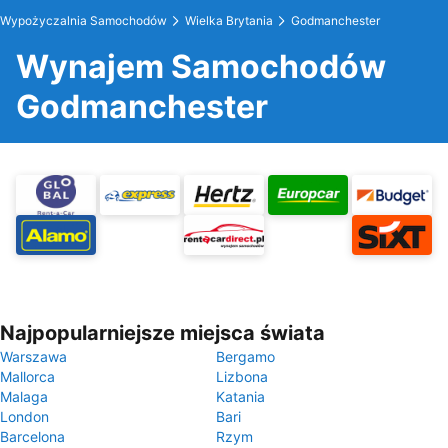
Wypożyczalnia Samochodów
Wielka Brytania
Godmanchester
Wynajem Samochodów
Godmanchester
Najpopularniejsze miejsca świata
Warszawa
Bergamo
Mallorca
Lizbona
Malaga
Katania
London
Bari
Barcelona
Rzym