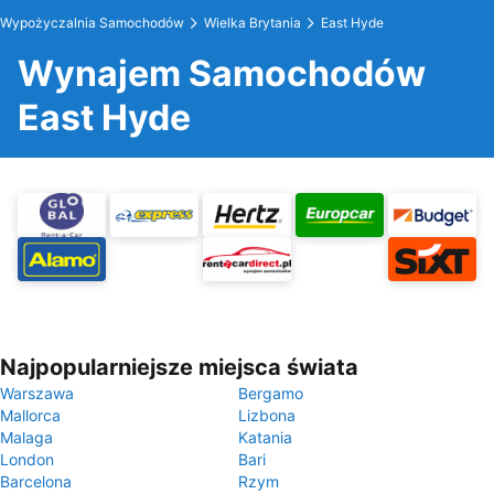
Wypożyczalnia Samochodów
Wielka Brytania
East Hyde
Wynajem Samochodów
East Hyde
Najpopularniejsze miejsca świata
Warszawa
Bergamo
Mallorca
Lizbona
Malaga
Katania
London
Bari
Barcelona
Rzym