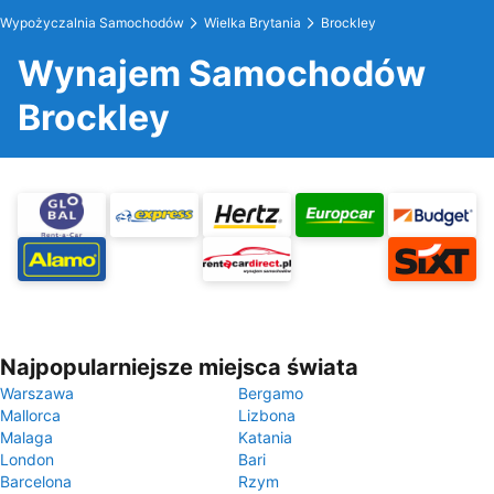
Wypożyczalnia Samochodów
Wielka Brytania
Brockley
Wynajem Samochodów
Brockley
Najpopularniejsze miejsca świata
Warszawa
Bergamo
Mallorca
Lizbona
Malaga
Katania
London
Bari
Barcelona
Rzym