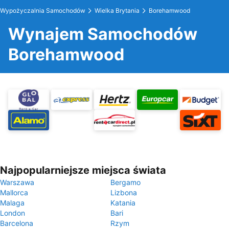
Wypożyczalnia Samochodów
Wielka Brytania
Borehamwood
Wynajem Samochodów
Borehamwood
Najpopularniejsze miejsca świata
Warszawa
Bergamo
Mallorca
Lizbona
Malaga
Katania
London
Bari
Barcelona
Rzym