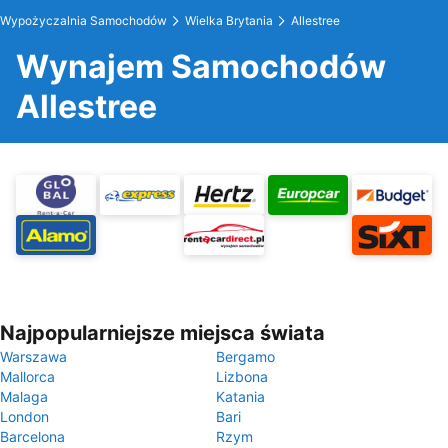
Wypożyczalnia Samochodów
Wielka Brytania
Allestree
Wynajem Samochodów
Allestree
Najpopularniejsze miejsca świata
Warszawa
Bergamo
Mallorca
Lizbona
Malaga
Katania
London
Bari
Barcelona
Rzym