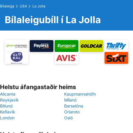
Bílaleiga
USA
La Jolla
Bílaleigubíll í La Jolla
Helstu áfangastaðir heims
Alicante
Kaupmannahöfn
Reykjavík
Mílanó
Billund
Barselóna
Keflavík
Orlando
London
Osló