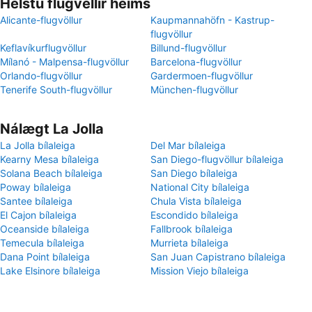
Helstu flugvellir heims
Alicante-flugvöllur
Kaupmannahöfn - Kastrup-
flugvöllur
Keflavíkurflugvöllur
Billund-flugvöllur
Mílanó - Malpensa-flugvöllur
Barcelona-flugvöllur
Orlando-flugvöllur
Gardermoen-flugvöllur
Tenerife South-flugvöllur
München-flugvöllur
Nálægt La Jolla
La Jolla bílaleiga
Del Mar bílaleiga
Kearny Mesa bílaleiga
San Diego-flugvöllur bílaleiga
Solana Beach bílaleiga
San Diego bílaleiga
Poway bílaleiga
National City bílaleiga
Santee bílaleiga
Chula Vista bílaleiga
El Cajon bílaleiga
Escondido bílaleiga
Oceanside bílaleiga
Fallbrook bílaleiga
Temecula bílaleiga
Murrieta bílaleiga
Dana Point bílaleiga
San Juan Capistrano bílaleiga
Lake Elsinore bílaleiga
Mission Viejo bílaleiga