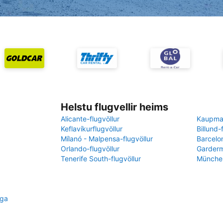
Helstu flugvellir heims
Alicante-flugvöllur
Kaupman
Keflavíkurflugvöllur
Billund-
Mílanó - Malpensa-flugvöllur
Barcelon
Orlando-flugvöllur
Garderm
Tenerife South-flugvöllur
München
iga