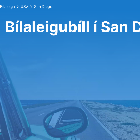
Bílaleiga
USA
San Diego
Bílaleigubíll í San