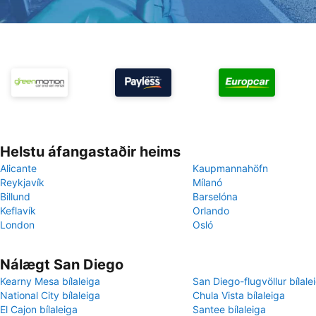
Helstu áfangastaðir heims
Alicante
Kaupmannahöfn
Reykjavík
Mílanó
Billund
Barselóna
Keflavík
Orlando
London
Osló
Nálægt San Diego
Kearny Mesa bílaleiga
San Diego-flugvöllur bílale
National City bílaleiga
Chula Vista bílaleiga
El Cajon bílaleiga
Santee bílaleiga