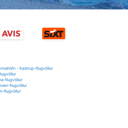
nahöfn - Kastrup-flugvöllur
flugvöllur
a-flugvöllur
oen-flugvöllur
-flugvöllur