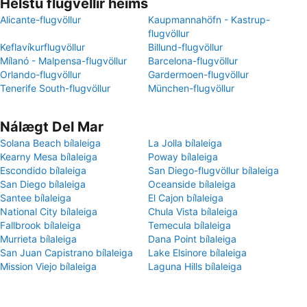
Helstu flugvellir heims
Alicante-flugvöllur
Kaupmannahöfn - Kastrup-
flugvöllur
Keflavíkurflugvöllur
Billund-flugvöllur
Mílanó - Malpensa-flugvöllur
Barcelona-flugvöllur
Orlando-flugvöllur
Gardermoen-flugvöllur
Tenerife South-flugvöllur
München-flugvöllur
Nálægt Del Mar
Solana Beach bílaleiga
La Jolla bílaleiga
Kearny Mesa bílaleiga
Poway bílaleiga
Escondido bílaleiga
San Diego-flugvöllur bílaleiga
San Diego bílaleiga
Oceanside bílaleiga
Santee bílaleiga
El Cajon bílaleiga
National City bílaleiga
Chula Vista bílaleiga
Fallbrook bílaleiga
Temecula bílaleiga
Murrieta bílaleiga
Dana Point bílaleiga
San Juan Capistrano bílaleiga
Lake Elsinore bílaleiga
Mission Viejo bílaleiga
Laguna Hills bílaleiga