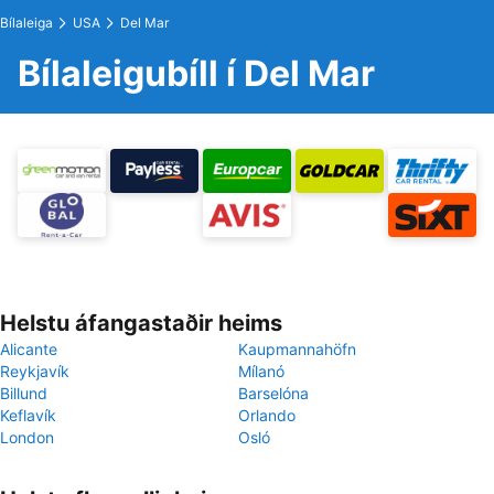
Bílaleiga
USA
Del Mar
Bílaleigubíll í Del Mar
Helstu áfangastaðir heims
Alicante
Kaupmannahöfn
Reykjavík
Mílanó
Billund
Barselóna
Keflavík
Orlando
London
Osló