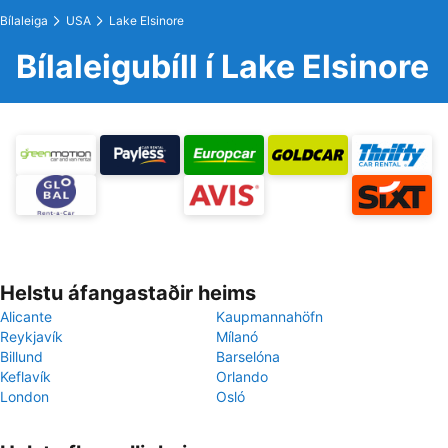
Bílaleiga
USA
Lake Elsinore
Bílaleigubíll í Lake Elsinore
Helstu áfangastaðir heims
Alicante
Kaupmannahöfn
Reykjavík
Mílanó
Billund
Barselóna
Keflavík
Orlando
London
Osló