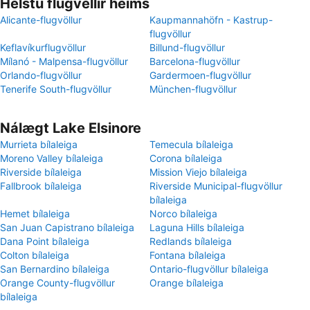
Helstu flugvellir heims
Alicante-flugvöllur
Kaupmannahöfn - Kastrup-
flugvöllur
Keflavíkurflugvöllur
Billund-flugvöllur
Mílanó - Malpensa-flugvöllur
Barcelona-flugvöllur
Orlando-flugvöllur
Gardermoen-flugvöllur
Tenerife South-flugvöllur
München-flugvöllur
Nálægt Lake Elsinore
Murrieta bílaleiga
Temecula bílaleiga
Moreno Valley bílaleiga
Corona bílaleiga
Riverside bílaleiga
Mission Viejo bílaleiga
Fallbrook bílaleiga
Riverside Municipal-flugvöllur
bílaleiga
Hemet bílaleiga
Norco bílaleiga
San Juan Capistrano bílaleiga
Laguna Hills bílaleiga
Dana Point bílaleiga
Redlands bílaleiga
Colton bílaleiga
Fontana bílaleiga
San Bernardino bílaleiga
Ontario-flugvöllur bílaleiga
Orange County-flugvöllur
Orange bílaleiga
bílaleiga