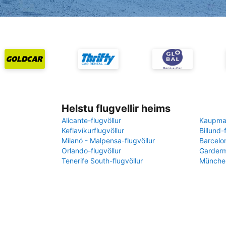
Helstu flugvellir heims
Alicante-flugvöllur
Kaupman
Keflavíkurflugvöllur
Billund-
Mílanó - Malpensa-flugvöllur
Barcelon
Orlando-flugvöllur
Garderm
Tenerife South-flugvöllur
München