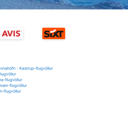
nahöfn - Kastrup-flugvöllur
flugvöllur
a-flugvöllur
oen-flugvöllur
-flugvöllur