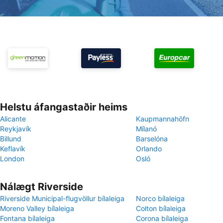
Helstu áfangastaðir heims
Alicante
Kaupmannahöfn
Reykjavík
Mílanó
Billund
Barselóna
Keflavík
Orlando
London
Osló
Nálægt Riverside
Riverside Municipal-flugvöllur bílaleiga
Norco bílaleiga
Moreno Valley bílaleiga
Colton bílaleiga
Fontana bílaleiga
Corona bílaleiga