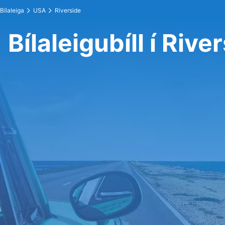
Bílaleiga
USA
Riverside
Bílaleigubíll í Rive