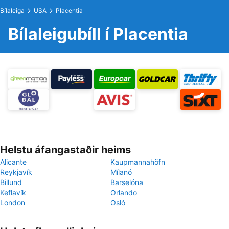
Bílaleiga
USA
Placentia
Bílaleigubíll í Placentia
Helstu áfangastaðir heims
Alicante
Kaupmannahöfn
Reykjavík
Mílanó
Billund
Barselóna
Keflavík
Orlando
London
Osló