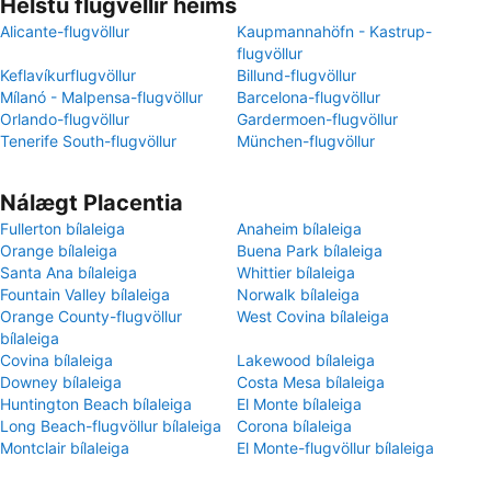
Helstu flugvellir heims
Alicante-flugvöllur
Kaupmannahöfn - Kastrup-
flugvöllur
Keflavíkurflugvöllur
Billund-flugvöllur
Mílanó - Malpensa-flugvöllur
Barcelona-flugvöllur
Orlando-flugvöllur
Gardermoen-flugvöllur
Tenerife South-flugvöllur
München-flugvöllur
Nálægt Placentia
Fullerton bílaleiga
Anaheim bílaleiga
Orange bílaleiga
Buena Park bílaleiga
Santa Ana bílaleiga
Whittier bílaleiga
Fountain Valley bílaleiga
Norwalk bílaleiga
Orange County-flugvöllur
West Covina bílaleiga
bílaleiga
Covina bílaleiga
Lakewood bílaleiga
Downey bílaleiga
Costa Mesa bílaleiga
Huntington Beach bílaleiga
El Monte bílaleiga
Long Beach-flugvöllur bílaleiga
Corona bílaleiga
Montclair bílaleiga
El Monte-flugvöllur bílaleiga