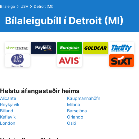
Bílaleiga
USA
Detroit (MI)
Bílaleigubíll í Detroit (MI)
Helstu áfangastaðir heims
Alicante
Kaupmannahöfn
Reykjavík
Mílanó
Billund
Barselóna
Keflavík
Orlando
London
Osló