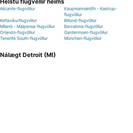
Helstu flugvellir heims
Alicante-flugvöllur
Kaupmannahöfn - Kastrup-
flugvöllur
Keflavíkurflugvöllur
Billund-flugvöllur
Mílanó - Malpensa-flugvöllur
Barcelona-flugvöllur
Orlando-flugvöllur
Gardermoen-flugvöllur
Tenerife South-flugvöllur
München-flugvöllur
Nálægt Detroit (MI)