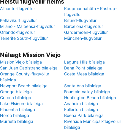
Helstu flugvellir heims
Alicante-flugvöllur
Kaupmannahöfn - Kastrup-
flugvöllur
Keflavíkurflugvöllur
Billund-flugvöllur
Mílanó - Malpensa-flugvöllur
Barcelona-flugvöllur
Orlando-flugvöllur
Gardermoen-flugvöllur
Tenerife South-flugvöllur
München-flugvöllur
Nálægt Mission Viejo
Mission Viejo bílaleiga
Laguna Hills bílaleiga
San Juan Capistrano bílaleiga
Dana Point bílaleiga
Orange County-flugvöllur
Costa Mesa bílaleiga
bílaleiga
Newport Beach bílaleiga
Santa Ana bílaleiga
Orange bílaleiga
Fountain Valley bílaleiga
Corona bílaleiga
Huntington Beach bílaleiga
Lake Elsinore bílaleiga
Anaheim bílaleiga
Placentia bílaleiga
Fullerton bílaleiga
Norco bílaleiga
Buena Park bílaleiga
Murrieta bílaleiga
Riverside Municipal-flugvöllur
bílaleiga