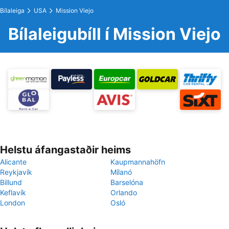
Bílaleiga
USA
Mission Viejo
Bílaleigubíll í Mission Viejo
Helstu áfangastaðir heims
Alicante
Kaupmannahöfn
Reykjavík
Mílanó
Billund
Barselóna
Keflavík
Orlando
London
Osló