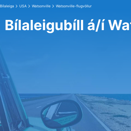
Bílaleiga
USA
Watsonville
Watsonville-flugvöllur
Bílaleigubíll á/í W