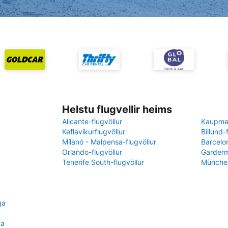
Helstu flugvellir heims
Alicante-flugvöllur
Kaupman
Keflavíkurflugvöllur
Billund-
Mílanó - Malpensa-flugvöllur
Barcelon
Orlando-flugvöllur
Garderm
Tenerife South-flugvöllur
München
ga
ga