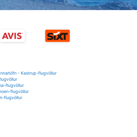
nahöfn - Kastrup-flugvöllur
flugvöllur
a-flugvöllur
oen-flugvöllur
-flugvöllur