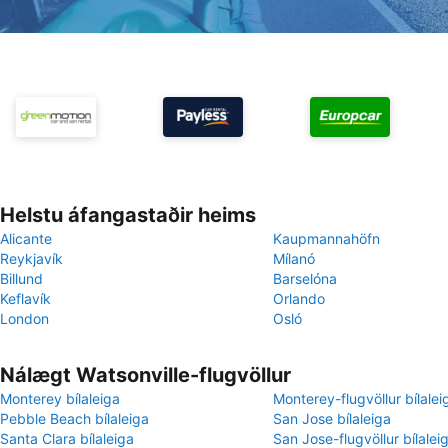
Helstu áfangastaðir heims
Alicante
Kaupmannahöfn
Reykjavík
Mílanó
Billund
Barselóna
Keflavík
Orlando
London
Osló
Nálægt Watsonville-flugvöllur
Monterey bílaleiga
Monterey-flugvöllur bílalei
Pebble Beach bílaleiga
San Jose bílaleiga
Santa Clara bílaleiga
San Jose-flugvöllur bílalei