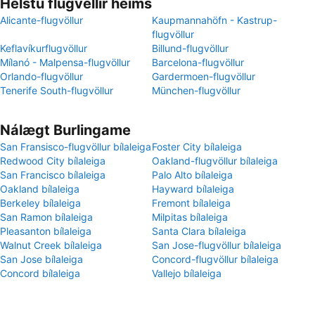
Helstu flugvellir heims
Alicante-flugvöllur
Kaupmannahöfn - Kastrup-
flugvöllur
Keflavíkurflugvöllur
Billund-flugvöllur
Mílanó - Malpensa-flugvöllur
Barcelona-flugvöllur
Orlando-flugvöllur
Gardermoen-flugvöllur
Tenerife South-flugvöllur
München-flugvöllur
Nálægt Burlingame
San Fransisco-flugvöllur bílaleiga
Foster City bílaleiga
Redwood City bílaleiga
Oakland-flugvöllur bílaleiga
San Francisco bílaleiga
Palo Alto bílaleiga
Oakland bílaleiga
Hayward bílaleiga
Berkeley bílaleiga
Fremont bílaleiga
San Ramon bílaleiga
Milpitas bílaleiga
Pleasanton bílaleiga
Santa Clara bílaleiga
Walnut Creek bílaleiga
San Jose-flugvöllur bílaleiga
San Jose bílaleiga
Concord-flugvöllur bílaleiga
Concord bílaleiga
Vallejo bílaleiga