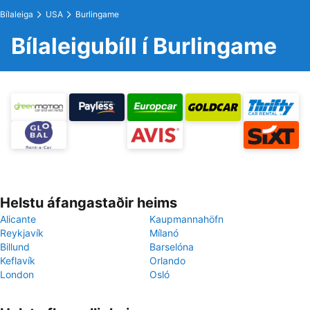
Bílaleiga
USA
Burlingame
Bílaleigubíll í Burlingame
Helstu áfangastaðir heims
Alicante
Kaupmannahöfn
Reykjavík
Mílanó
Billund
Barselóna
Keflavík
Orlando
London
Osló