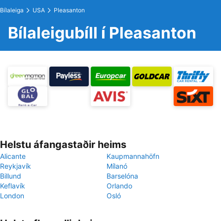
Bílaleiga
USA
Pleasanton
Bílaleigubíll í Pleasanton
Helstu áfangastaðir heims
Alicante
Kaupmannahöfn
Reykjavík
Mílanó
Billund
Barselóna
Keflavík
Orlando
London
Osló