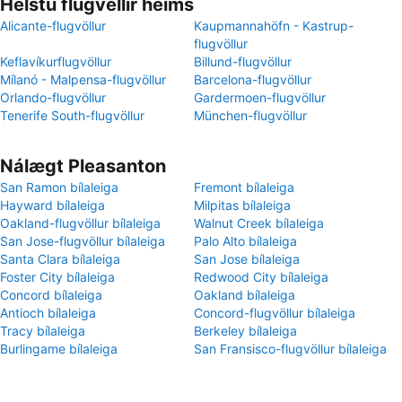
Helstu flugvellir heims
Alicante-flugvöllur
Kaupmannahöfn - Kastrup-
flugvöllur
Keflavíkurflugvöllur
Billund-flugvöllur
Mílanó - Malpensa-flugvöllur
Barcelona-flugvöllur
Orlando-flugvöllur
Gardermoen-flugvöllur
Tenerife South-flugvöllur
München-flugvöllur
Nálægt Pleasanton
San Ramon bílaleiga
Fremont bílaleiga
Hayward bílaleiga
Milpitas bílaleiga
Oakland-flugvöllur bílaleiga
Walnut Creek bílaleiga
San Jose-flugvöllur bílaleiga
Palo Alto bílaleiga
Santa Clara bílaleiga
San Jose bílaleiga
Foster City bílaleiga
Redwood City bílaleiga
Concord bílaleiga
Oakland bílaleiga
Antioch bílaleiga
Concord-flugvöllur bílaleiga
Tracy bílaleiga
Berkeley bílaleiga
Burlingame bílaleiga
San Fransisco-flugvöllur bílaleiga