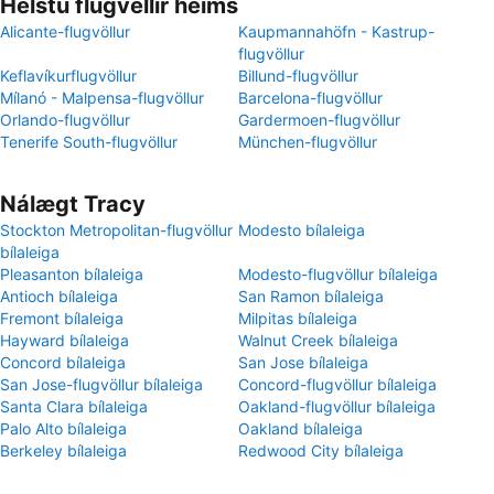
Helstu flugvellir heims
Alicante-flugvöllur
Kaupmannahöfn - Kastrup-
flugvöllur
Keflavíkurflugvöllur
Billund-flugvöllur
Mílanó - Malpensa-flugvöllur
Barcelona-flugvöllur
Orlando-flugvöllur
Gardermoen-flugvöllur
Tenerife South-flugvöllur
München-flugvöllur
Nálægt Tracy
Stockton Metropolitan-flugvöllur
Modesto bílaleiga
bílaleiga
Pleasanton bílaleiga
Modesto-flugvöllur bílaleiga
Antioch bílaleiga
San Ramon bílaleiga
Fremont bílaleiga
Milpitas bílaleiga
Hayward bílaleiga
Walnut Creek bílaleiga
Concord bílaleiga
San Jose bílaleiga
San Jose-flugvöllur bílaleiga
Concord-flugvöllur bílaleiga
Santa Clara bílaleiga
Oakland-flugvöllur bílaleiga
Palo Alto bílaleiga
Oakland bílaleiga
Berkeley bílaleiga
Redwood City bílaleiga