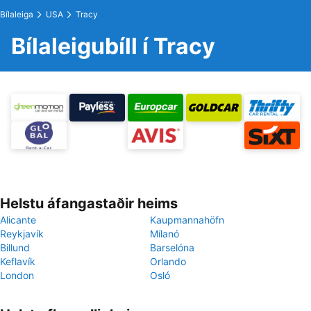
Bílaleiga
USA
Tracy
Bílaleigubíll í Tracy
Helstu áfangastaðir heims
Alicante
Kaupmannahöfn
Reykjavík
Mílanó
Billund
Barselóna
Keflavík
Orlando
London
Osló