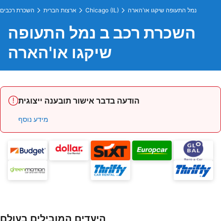
נמל התעופה שיקגו או'הארה
Chicago (IL)
ארצות הברית
השכרת רכבים
השכרת רכב ב נמל התעופה
שיקגו או'הארה
הודעה בדבר אישור תובענה ייצוגית
מידע נוסף
היעדים המובילים בעולם