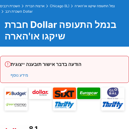
נמל התעופה שיקגו או'הארה
Chicago (IL)
ארצות הברית
השכרת רכבים
השכרת רכב Dollar
חברת Dollar בנמל התעופה
שיקגו או'הארה
הודעה בדבר אישור תובענה ייצוגית
מידע נוסף
8.1