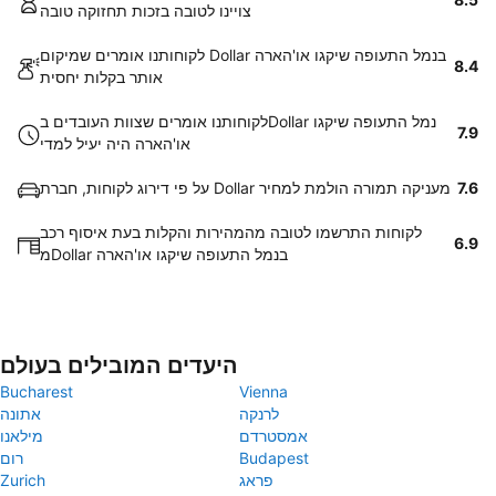
צויינו לטובה בזכות תחזוקה טובה
לקוחותנו אומרים שמיקום Dollar בנמל התעופה שיקגו או'הארה
8.4
אותר בקלות יחסית
לקוחותנו אומרים שצוות העובדים בDollar נמל התעופה שיקגו
7.9
או'הארה היה יעיל למדי
7.6
על פי דירוג לקוחות, חברת Dollar מעניקה תמורה הולמת למחיר
לקוחות התרשמו לטובה מהמהירות והקלות בעת איסוף רכב
6.9
מDollar בנמל התעופה שיקגו או'הארה
היעדים המובילים בעולם
Bucharest
Vienna
לרנקה
אתונה
אמסטרדם
מילאנו
Budapest
רום
פראג
Zurich