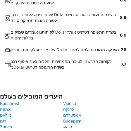
התעופה דטרויט היו נקיים
על פי דירוג לקוחות, רכבי Dollar ב שדה התעופה דטרויט צויינו
8.6
לטובה בזכות תחזוקה טובה
לקוחותנו אומרים שמיקום Dollar בשדה התעופה דטרויט אותר
8.6
בקלות יחסית
7.8
על פי דירוג לקוחות, חברת Dollar מעניקה תמורה הולמת למחיר
לקוחות התרשמו לטובה מהמהירות והקלות בעת איסוף רכב
7.7
מDollar בשדה התעופה דטרויט
היעדים המובילים בעולם
Bucharest
Vienna
לרנקה
אתונה
אמסטרדם
מילאנו
Budapest
רום
פראג
Zurich