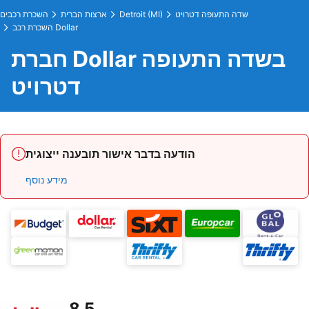
שדה התעופה דטרויט
Detroit (MI)
ארצות הברית
השכרת רכבים
השכרת רכב Dollar
חברת Dollar בשדה התעופה
דטרויט
הודעה בדבר אישור תובענה ייצוגית
מידע נוסף
8.5