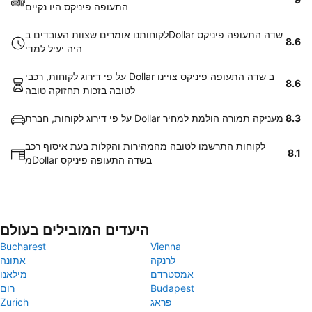
התעופה פיניקס היו נקיים
לקוחותנו אומרים שצוות העובדים בDollar שדה התעופה פיניקס
8.6
היה יעיל למדי
על פי דירוג לקוחות, רכבי Dollar ב שדה התעופה פיניקס צויינו
8.6
לטובה בזכות תחזוקה טובה
8.3
על פי דירוג לקוחות, חברת Dollar מעניקה תמורה הולמת למחיר
לקוחות התרשמו לטובה מהמהירות והקלות בעת איסוף רכב
8.1
מDollar בשדה התעופה פיניקס
היעדים המובילים בעולם
Bucharest
Vienna
לרנקה
אתונה
אמסטרדם
מילאנו
Budapest
רום
פראג
Zurich