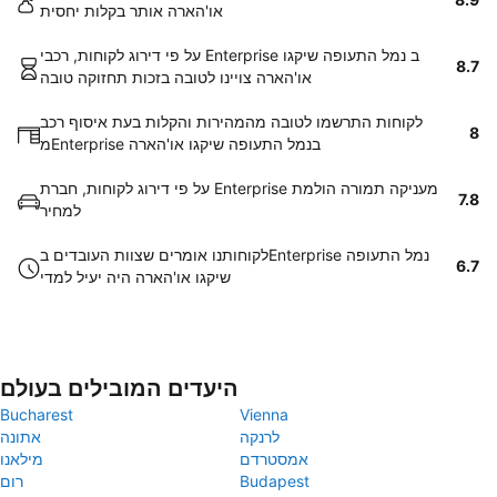
או'הארה אותר בקלות יחסית
על פי דירוג לקוחות, רכבי Enterprise ב נמל התעופה שיקגו
8.7
או'הארה צויינו לטובה בזכות תחזוקה טובה
לקוחות התרשמו לטובה מהמהירות והקלות בעת איסוף רכב
8
מEnterprise בנמל התעופה שיקגו או'הארה
על פי דירוג לקוחות, חברת Enterprise מעניקה תמורה הולמת
7.8
למחיר
לקוחותנו אומרים שצוות העובדים בEnterprise נמל התעופה
6.7
שיקגו או'הארה היה יעיל למדי
היעדים המובילים בעולם
Bucharest
Vienna
לרנקה
אתונה
אמסטרדם
מילאנו
Budapest
רום