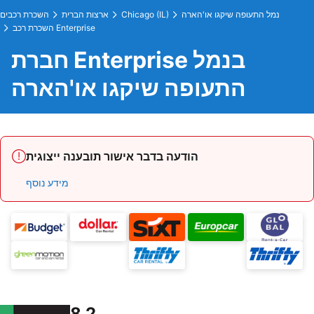
נמל התעופה שיקגו או'הארה
Chicago (IL)
ארצות הברית
השכרת רכבים
השכרת רכב Enterprise
חברת Enterprise בנמל
התעופה שיקגו או'הארה
הודעה בדבר אישור תובענה ייצוגית
מידע נוסף
8.2