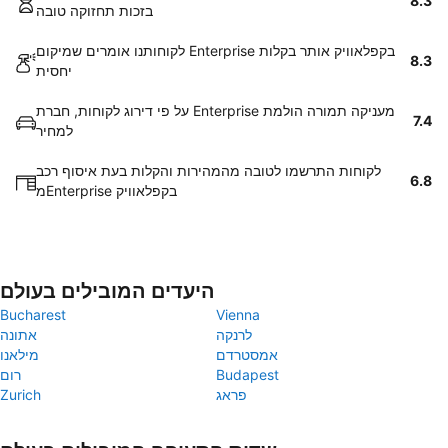
8.3
בזכות תחזוקה טובה
לקוחותנו אומרים שמיקום Enterprise בקפלאוויק אותר בקלות
8.3
יחסית
על פי דירוג לקוחות, חברת Enterprise מעניקה תמורה הולמת
7.4
למחיר
לקוחות התרשמו לטובה מהמהירות והקלות בעת איסוף רכב
6.8
מEnterprise בקפלאוויק
היעדים המובילים בעולם
Bucharest
Vienna
לרנקה
אתונה
אמסטרדם
מילאנו
Budapest
רום
פראג
Zurich